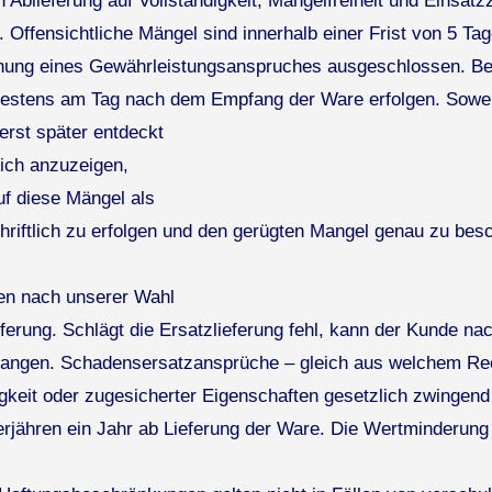
Ablieferung auf Vollständigkeit, Mängelfreiheit und Einsatz
 Offensichtliche Mängel sind innerhalb einer Frist von 5 T
chung eines Gewährleistungsanspruches ausgeschlossen. Be
testens am Tag nach dem Empfang der Ware erfolgen. Sowei
erst später entdeckt
ich anzuzeigen,
uf diese Mängel als
riftlich zu erfolgen und den gerügten Mangel genau zu besch
gen nach unserer Wahl
erung. Schlägt die Ersatzlieferung fehl, kann der Kunde na
angen. Schadensersatzansprüche – gleich aus welchem Rec
keit oder zugesicherter Eigenschaften gesetzlich zwingend g
jähren ein Jahr ab Lieferung der Ware. Die Wertminderung
.